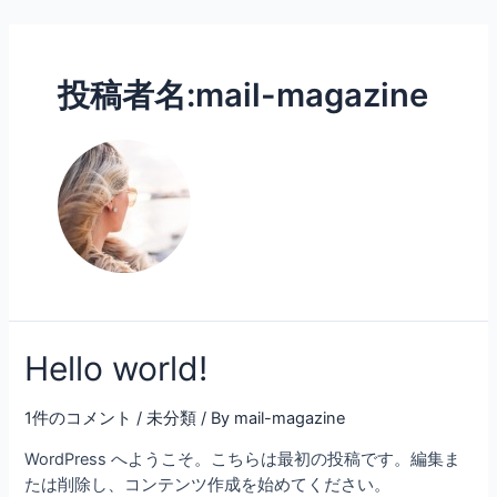
内
容
を
投稿者名:mail-magazine
ス
キ
ッ
プ
Hello world!
1件のコメント
/
未分類
/ By
mail-magazine
WordPress へようこそ。こちらは最初の投稿です。編集ま
たは削除し、コンテンツ作成を始めてください。